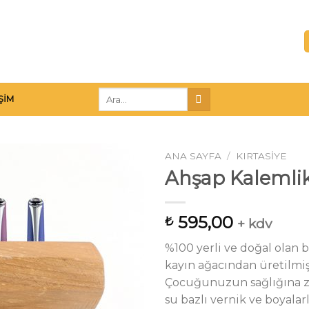
Ara:
IŞIM
ANA SAYFA
/
KIRTASIYE
Ahşap Kalemlik 
İstek
595,00
₺
+ kdv
Listeme
Ekle
%100 yerli ve doğal olan b
kayın ağacından üretilmiş
Çocuğunuzun sağlığına z
su bazlı vernik ve boyalar