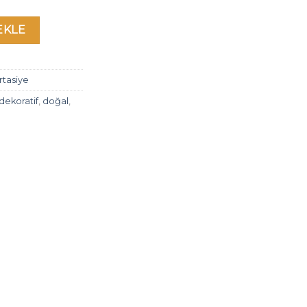
EKLE
rtasiye
dekoratif
,
doğal
,