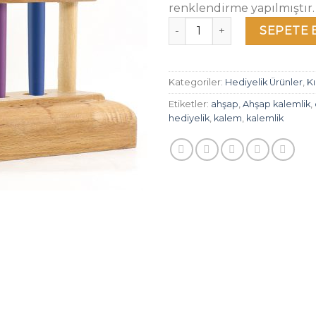
renklendirme yapılmıştır.
Ahşap Kalemlik (4'lü) adet
SEPETE 
Kategoriler:
Hediyelik Ürünler
,
Kı
Etiketler:
ahşap
,
Ahşap kalemlik
,
hediyelik
,
kalem
,
kalemlik