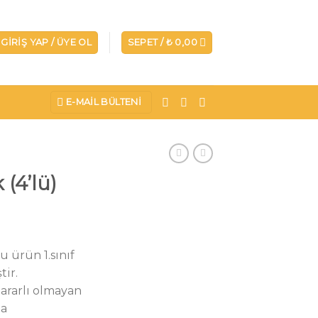
GIRIŞ YAP / ÜYE OL
SEPET /
₺
0,00
E-MAIL BÜLTENI
(4’lü)
u ürün 1.sınıf
tir.
ararlı olmayan
la