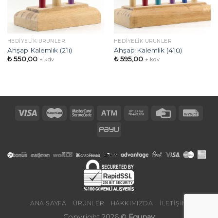
HEDIYELIK ÜRÜNLER
HEDIYELIK ÜRÜNLER
Ahşap Kalemlik (2’li)
Ahşap Kalemlik (4’lü)
₺
550,00
₺
595,00
+ kdv
+ kdv
ANA SAYFA
ÜRÜNLER
HAKKIMIZDA
İLETIŞIM
Copyright 2026 ©
Fgunay