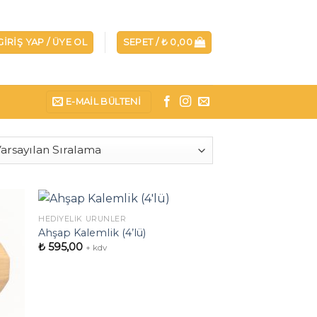
GIRIŞ YAP / ÜYE OL
SEPET /
₺
0,00
E-MAIL BÜLTENI
HEDIYELIK ÜRÜNLER
Ahşap Kalemlik (4’lü)
₺
595,00
+ kdv
ek
İstek
teme
Listeme
le
Ekle