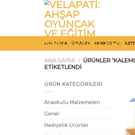
Skip
to
content
ANA SAYFA
ÜRÜNLER
HAKKIMIZDA
İLET
ANA SAYFA
/
ÜRÜNLER “KALEML
ETIKETLENDI
ÜRÜN KATEGORILERI
Anaokulu Malzemeleri
Genel
Hediyelik Ürünler