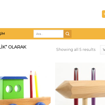
Ara:
IŞIM
IK” OLARAK
Showing all 5 results
İstek
İst
Listeme
Lis
Ekle
Ek