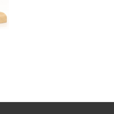
ek
teme
le