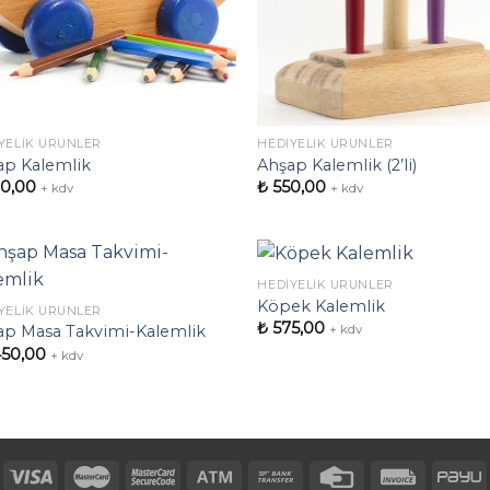
YELIK ÜRÜNLER
HEDIYELIK ÜRÜNLER
ap Kalemlik
Ahşap Kalemlik (2’li)
0,00
₺
550,00
+ kdv
+ kdv
HEDIYELIK ÜRÜNLER
Köpek Kalemlik
YELIK ÜRÜNLER
₺
575,00
+ kdv
ap Masa Takvimi-Kalemlik
İstek
İst
450,00
Listeme
Lis
+ kdv
Ekle
Ek