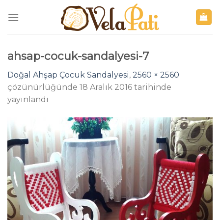
Skip
to
content
ahsap-cocuk-sandalyesi-7
Doğal Ahşap Çocuk Sandalyesi
,
2560 × 2560
çözünürlüğünde
18 Aralık 2016
tarihinde
yayınlandı