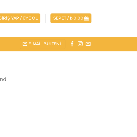
GIRIŞ YAP / ÜYE OL
SEPET /
₺
0,00
E-MAIL BÜLTENI
andı