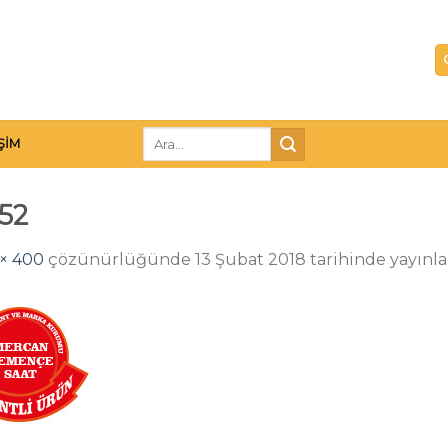
Ara:
IŞIM
52
× 400
çözünürlüğünde
13 Şubat 2018
tarihinde yayınl