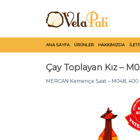
Skip
to
content
ANA SAYFA
ÜRÜNLER
HAKKIMIZDA
İLET
Çay Toplayan Kız – M0
MERCAN Kemençe Saat – M048
,
400 