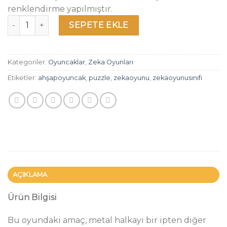
renklendirme yapılmıştır.
Ahşap Zeka Oyunu adet
SEPETE EKLE
Kategoriler:
Oyuncaklar
,
Zeka Oyunları
Etiketler:
ahşapoyuncak
,
puzzle
,
zekaoyunu
,
zekaoyunusınıfı
AÇIKLAMA
Ürün Bilgisi
Bu oyundaki amaç, metal halkayı bir ipten diğer