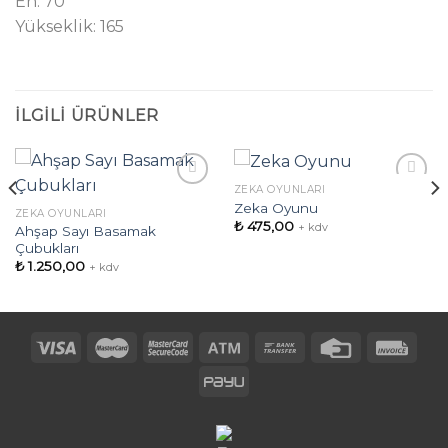
En:
70
Yükseklik:
165
İLGILI ÜRÜNLER
ZEKA OYUNLARI
Zeka Oyunu
ZEKA OYUNLARI
₺
475,00
+ kdv
Ahşap Sayı Basamak
İstek
İstek
Çubukları
Listeme
Listeme
Ekle
Ekle
₺
1.250,00
+ kdv