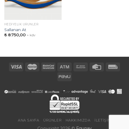
HEDIYELIK ÜRÜNLER
Sallanan At
₺
8.750,00
+ kdv
ANA SAYFA
ÜRÜNLER
HAKKIMIZDA
İLETIŞIM
Copyright 2026 ©
Fgunay