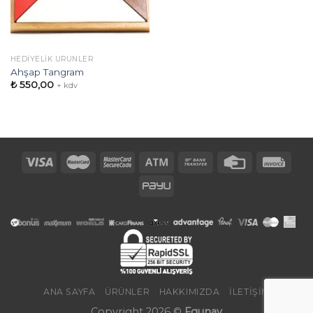
HEDIYELIK ÜRÜNLER
Ahşap Tangram
₺
550,00
+ kdv
ANA SAYFA
ÜRÜNLER
HAKKIMIZDA
İLETIŞIM
Copyright 2026 ©
Fgunay