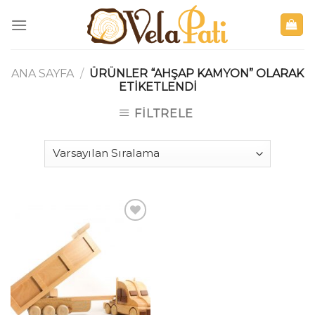
Skip
to
content
ANA SAYFA
/
ÜRÜNLER “AHŞAP KAMYON” OLARAK
ETIKETLENDI
FILTRELE
İstek
Listeme
Ekle