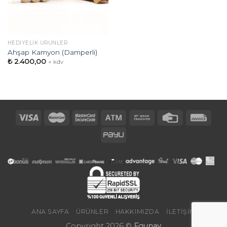
HEDIYELIK ÜRÜNLER
Ahşap Kamyon (Damperli)
₺
2.400,00
+ kdv
ANA SAYFA
ÜRÜNLER
HAKKIMIZDA
İLETIŞIM
Copyright 2026 ©
Fgunay